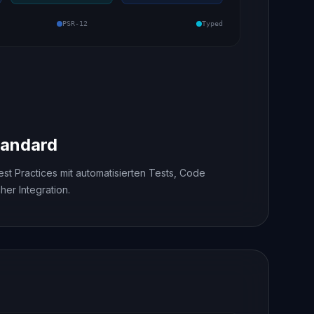
PSR-12
Typed
tandard
t Practices mit automatisierten Tests, Code
her Integration.