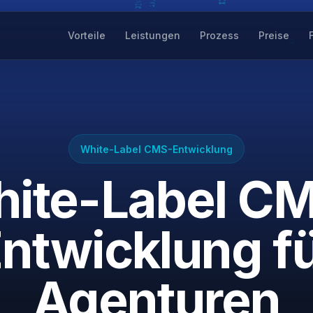
Vorteile
Leistungen
Prozess
Preise
White-Label CMS-Entwicklung
ite-Label C
ntwicklung f
Agenturen