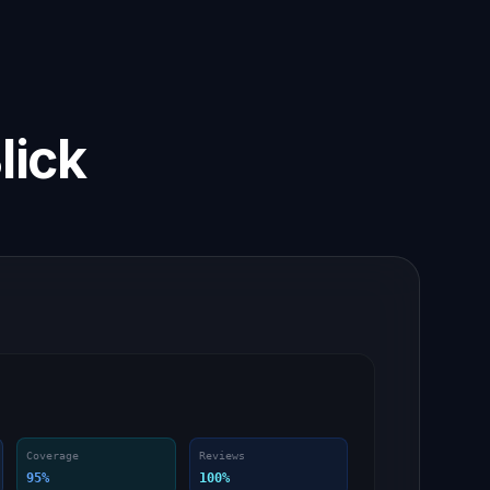
lick
Coverage
Reviews
95%
100%